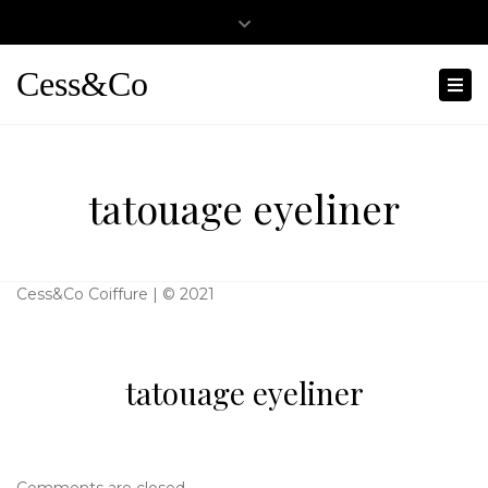
Close
0467501404
cessandco@hotmail.fr
top
Cess&Co
Tog
bar
nav
tatouage eyeliner
Cess&Co Coiffure | © 2021
tatouage eyeliner