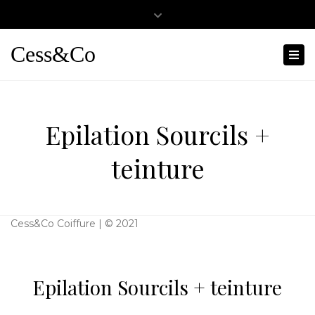
Close
0467501404
cessandco@hotmail.fr
top
Cess&Co
Tog
bar
nav
Epilation Sourcils +
teinture
Cess&Co Coiffure | © 2021
Epilation Sourcils + teinture