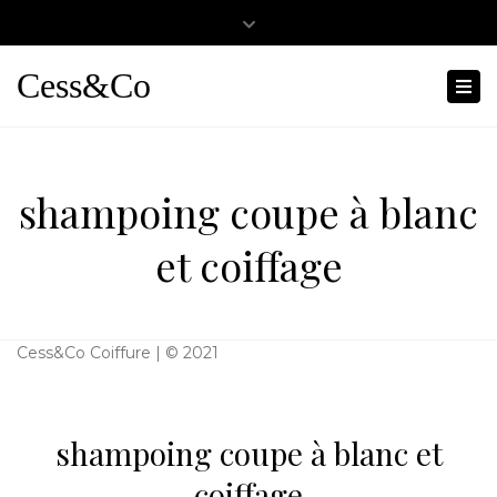
Close
0467501404
cessandco@hotmail.fr
top
Cess&Co
Tog
bar
nav
shampoing coupe à blanc
et coiffage
Cess&Co Coiffure | © 2021
shampoing coupe à blanc et
coiffage