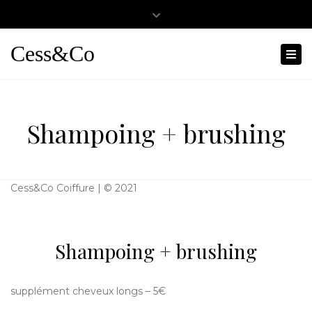
Close
0467501404
cessandco@hotmail.fr
top
Cess&Co
Tog
bar
nav
Shampoing + brushing
Cess&Co Coiffure | © 2021
Shampoing + brushing
supplément cheveux longs – 5€