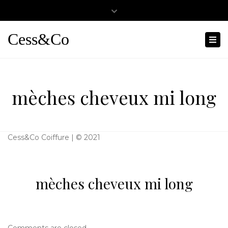
Close
0467501404
cessandco@hotmail.fr
top
Cess&Co
Tog
bar
nav
mèches cheveux mi long
Cess&Co Coiffure | © 2021
mèches cheveux mi long