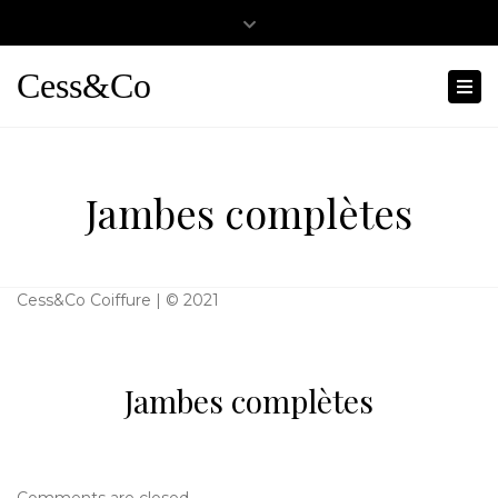
Close
0467501404
cessandco@hotmail.fr
top
Cess&Co
Tog
bar
nav
Jambes complètes
Cess&Co Coiffure | © 2021
Jambes complètes