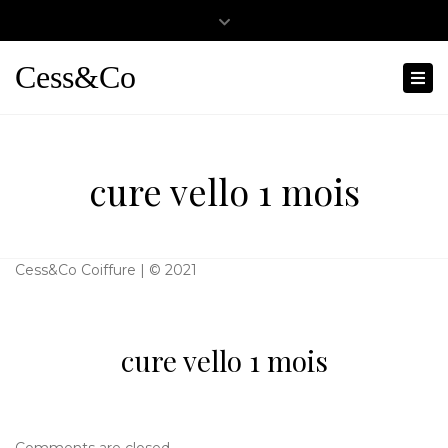
Close
0467501404
cessandco@hotmail.fr
top
Cess&Co
Tog
bar
nav
cure vello 1 mois
Cess&Co Coiffure | © 2021
cure vello 1 mois