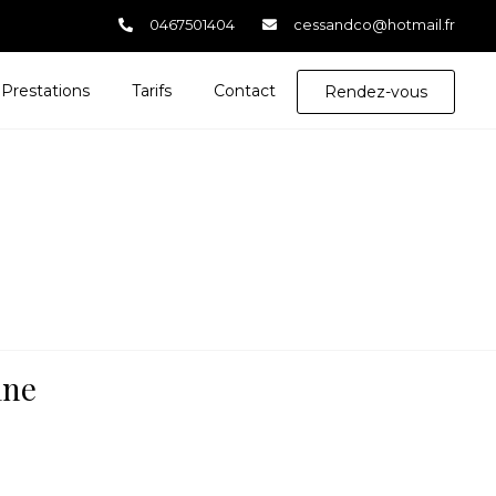
0467501404
cessandco@hotmail.fr
Prestations
Tarifs
Contact
Rendez-vous
re
ique
tre
e
ine