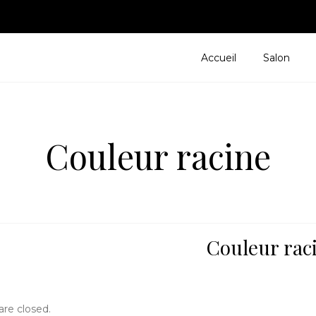
Accueil
Salon
Coiffu
Esthét
Bien-ê
Couleur racine
Rasag
Couleur rac
re closed.