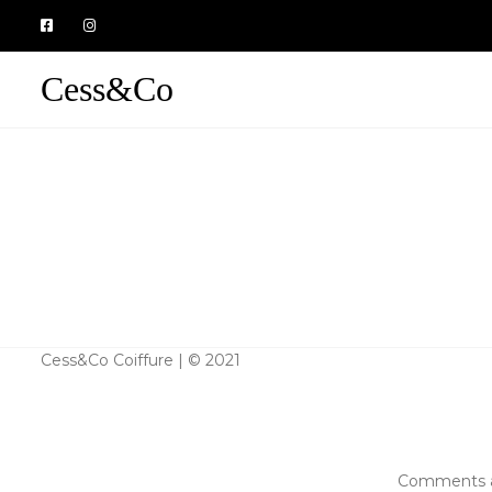
Cess&Co
Cess&Co Coiffure | © 2021
Comments a